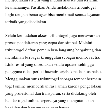
keamanannya. Pastikan Anda melakukan tribuntogel
login dengan benar agar bisa menikmati semua layanan
terbaik yang disediakan.
Selain kemudahan akses, tribuntogel juga menawarkan
proses pendaftaran yang cepat dan simpel. Melalui
tribuntogel daftar, pemain bisa langsung bergabung dan
menikmati berbagai keunggulan sebagai member setia.
Link resmi yang disediakan selalu update, sehingga
pengguna tidak perlu khawatir terjebak pada situs palsu.
Menggunakan situs tribuntogel sebagai tempat bermain
togel online memberikan rasa aman karena pengelolaan
yang profesional dan transparan, serta didukung oleh
bandar togel online terpercaya yang mengutamakan
keadilan dan kenyamanan para bettor.