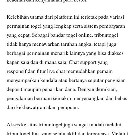
Kelebihan utama dari platform ini terletak pada variasi
permainan togel yang lengkap serta sistem pembayaran
yang cepat. Sebagai bandar togel online, tribuntogel
tidak hanya menawarkan taruhan angka, tetapi juga
berbagai permainan menarik lainnya yang bisa diakses
kapan saja dan di mana saja. Chat support yang
responsif dan fitur live chat memudahkan pemain
menyampaikan kendala atau bertanya seputar pengisian
deposit maupun penarikan dana. Dengan demikian,
pengalaman bermain semakin menyenangkan dan bebas
dari kekhawatiran akan penipuan.
Akses ke situs tribuntogel juga sangat mudah melalui
tribuntogel link yang selalu aktif dan terpercaya. Melalui