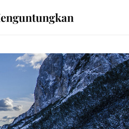
Menguntungkan