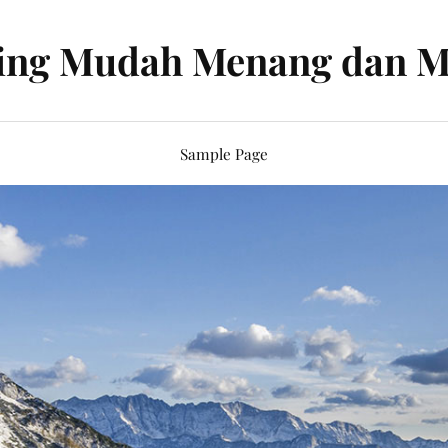
aling Mudah Menang dan 
Sample Page