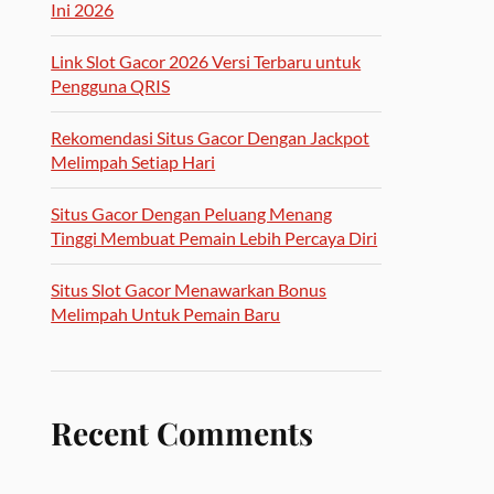
Ini 2026
Link Slot Gacor 2026 Versi Terbaru untuk
Pengguna QRIS
Rekomendasi Situs Gacor Dengan Jackpot
Melimpah Setiap Hari
Situs Gacor Dengan Peluang Menang
Tinggi Membuat Pemain Lebih Percaya Diri
Situs Slot Gacor Menawarkan Bonus
Melimpah Untuk Pemain Baru
Recent Comments