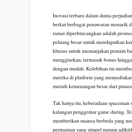
Inovasi terbaru dalam dunia perjudi
berkat berbagai penawaran menarik dar
ramai diperbincangkan adalah promo
peluang besar untuk mendapatkan kem
khusus untuk memanjakan pemain ba
menggiurkan, termasuk bonus hingga 
dengan mudah. Kelebihan ini membua
mereka di platform yang menyediakan
meraih kemenangan besar dari putara
Tak hanya itu, keberadaan spaceman sl
kalangan penggemar game daring. Te
memberikan nuansa berbeda yang me
permainan yang simpel namun adikti