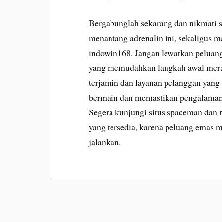
Bergabunglah sekarang dan nikmati s
menantang adrenalin ini, sekaligus 
indowin168. Jangan lewatkan pelua
yang memudahkan langkah awal mera
terjamin dan layanan pelanggan yang
bermain dan memastikan pengalaman 
Segera kunjungi situs spaceman dan
yang tersedia, karena peluang emas 
jalankan.