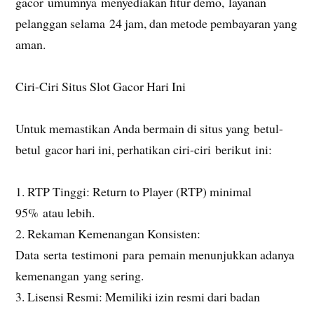
gacor umumnya menyediakan fitur demo, layanan
pelanggan selama 24 jam, dan metode pembayaran yang
aman.
Ciri-Ciri Situs Slot Gacor Hari Ini
Untuk memastikan Anda bermain di situs yang betul-
betul gacor hari ini, perhatikan ciri-ciri berikut ini:
1. RTP Tinggi: Return to Player (RTP) minimal
95% atau lebih.
2. Rekaman Kemenangan Konsisten:
Data serta testimoni para pemain menunjukkan adanya
kemenangan yang sering.
3. Lisensi Resmi: Memiliki izin resmi dari badan