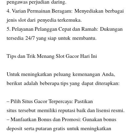
pengawas perjudian daring.
4. Varian Permainan Beragam: Menyediakan berbagai
jenis slot dari penyedia terkemuka.
5. Pelayanan Pelanggan Cepat dan Ramah: Dukungan
tersedia 24/7 yang siap untuk membantu.
Tips dan Trik Menang Slot Gacor Hari Ini
Untuk meningkatkan peluang kemenangan Anda,
berikut adalah beberapa tips yang dapat diterapkan:
– Pilih Situs Gacor Terpercaya: Pastikan
situs tersebut memiliki reputasi baik dan lisensi resmi.
– Manfaatkan Bonus dan Promosi: Gunakan bonus
deposit serta putaran gratis untuk meningkatkan