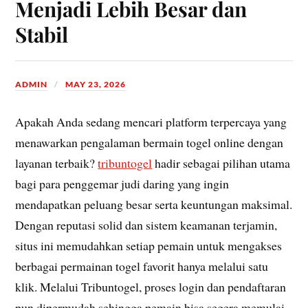
Menjadi Lebih Besar dan
Stabil
ADMIN
MAY 23, 2026
Apakah Anda sedang mencari platform terpercaya yang
menawarkan pengalaman bermain togel online dengan
layanan terbaik?
tribuntogel
hadir sebagai pilihan utama
bagi para penggemar judi daring yang ingin
mendapatkan peluang besar serta keuntungan maksimal.
Dengan reputasi solid dan sistem keamanan terjamin,
situs ini memudahkan setiap pemain untuk mengakses
berbagai permainan togel favorit hanya melalui satu
klik. Melalui Tribuntogel, proses login dan pendaftaran
pun dipermudah sehingga pemain bisa segera memulai