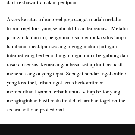
dari kekhawatiran akan penipuan.
Akses ke situs tribuntogel juga sangat mudah melalui
tribuntogel link yang selalu aktif dan terpercaya. Melalui
jaringan tautan ini, pengguna bisa membuka situs tanpa
hambatan meskipun sedang menggunakan jaringan
internet yang berbeda. Jangan ragu untuk bergabung dan
rasakan sensasi kemenangan besar setiap kali berhasil
menebak angka yang tepat. Sebagai bandar togel online
yang kredibel, tribuntogel terus berkomitmen
memberikan layanan terbaik untuk setiap bettor yang
menginginkan hasil maksimal dari taruhan togel online
secara adil dan profesional.