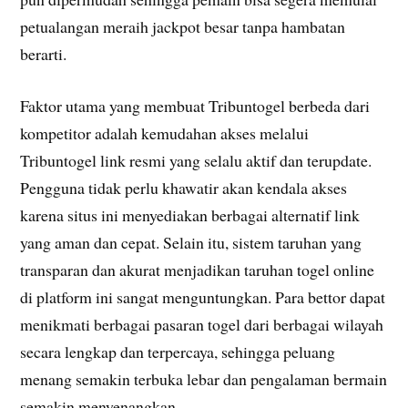
petualangan meraih jackpot besar tanpa hambatan
berarti.
Faktor utama yang membuat Tribuntogel berbeda dari
kompetitor adalah kemudahan akses melalui
Tribuntogel link resmi yang selalu aktif dan terupdate.
Pengguna tidak perlu khawatir akan kendala akses
karena situs ini menyediakan berbagai alternatif link
yang aman dan cepat. Selain itu, sistem taruhan yang
transparan dan akurat menjadikan taruhan togel online
di platform ini sangat menguntungkan. Para bettor dapat
menikmati berbagai pasaran togel dari berbagai wilayah
secara lengkap dan terpercaya, sehingga peluang
menang semakin terbuka lebar dan pengalaman bermain
semakin menyenangkan.