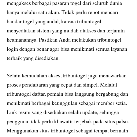
mengakses berbagai pasaran togel dari seluruh dunia
hanya melalui satu akun. Tidak perlu repot mencari
bandar togel yang andal, karena tribuntogel
menyediakan sistem yang mudah diakses dan terjamin
keamanannya. Pastikan Anda melakukan tribuntogel
login dengan benar agar bisa menikmati semua layanan
terbaik yang disediakan.
Selain kemudahan akses, tribuntogel juga menawarkan
proses pendaftaran yang cepat dan simpel. Melalui
tribuntogel daftar, pemain bisa langsung bergabung dan
menikmati berbagai keunggulan sebagai member setia.
Link resmi yang disediakan selalu update, sehingga
pengguna tidak perlu khawatir terjebak pada situs palsu.
Menggunakan situs tribuntogel sebagai tempat bermain