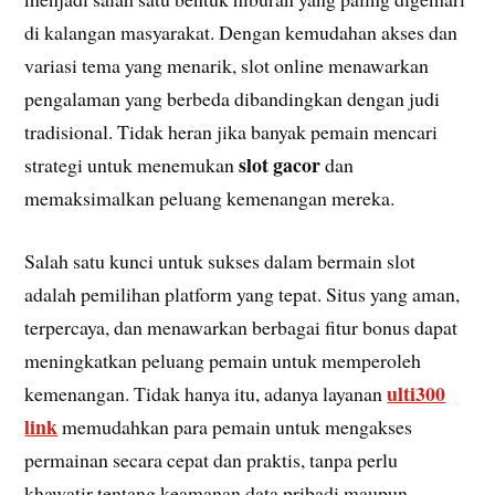
di kalangan masyarakat. Dengan kemudahan akses dan
variasi tema yang menarik, slot online menawarkan
pengalaman yang berbeda dibandingkan dengan judi
tradisional. Tidak heran jika banyak pemain mencari
slot gacor
strategi untuk menemukan
dan
memaksimalkan peluang kemenangan mereka.
Salah satu kunci untuk sukses dalam bermain slot
adalah pemilihan platform yang tepat. Situs yang aman,
terpercaya, dan menawarkan berbagai fitur bonus dapat
meningkatkan peluang pemain untuk memperoleh
ulti300
kemenangan. Tidak hanya itu, adanya layanan
link
memudahkan para pemain untuk mengakses
permainan secara cepat dan praktis, tanpa perlu
khawatir tentang keamanan data pribadi maupun