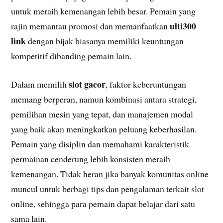
untuk meraih kemenangan lebih besar. Pemain yang
ulti300
rajin memantau promosi dan memanfaatkan
link
dengan bijak biasanya memiliki keuntungan
kompetitif dibanding pemain lain.
slot gacor
Dalam memilih
, faktor keberuntungan
memang berperan, namun kombinasi antara strategi,
pemilihan mesin yang tepat, dan manajemen modal
yang baik akan meningkatkan peluang keberhasilan.
Pemain yang disiplin dan memahami karakteristik
permainan cenderung lebih konsisten meraih
kemenangan. Tidak heran jika banyak komunitas online
muncul untuk berbagi tips dan pengalaman terkait slot
online, sehingga para pemain dapat belajar dari satu
sama lain.