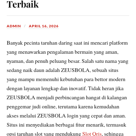
Terbaik
ADMIN
APRIL 16, 2026
Banyak pecinta taruhan daring saat ini mencari platform
yang menawarkan pengalaman bermain yang aman,
nyaman, dan penuh peluang besar. Salah satu nama yang
sedang naik daun adalah ZEUSBOLA, sebuah situs
yang mampu memenuhi kebutuhan para bettor modern
dengan layanan lengkap dan inovatif. Tidak heran jika
ZEUSBOLA menjadi perbincangan hangat di kalangan
penggemar judi online, terutama karena kemudahan
akses melalui ZEUSBOLA login yang cepat dan aman.
Situs ini menyediakan berbagai fitur menarik, termasuk
opsi taruhan slot yang mendukung
Slot Qris
, sehingga