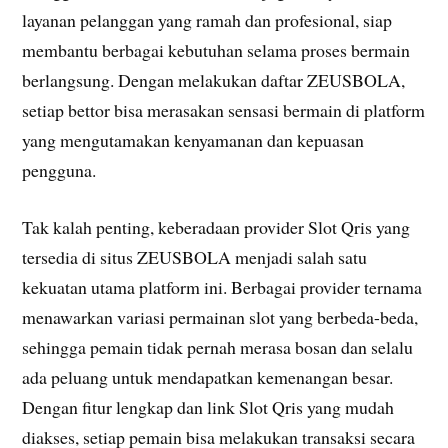
layanan pelanggan yang ramah dan profesional, siap
membantu berbagai kebutuhan selama proses bermain
berlangsung. Dengan melakukan daftar ZEUSBOLA,
setiap bettor bisa merasakan sensasi bermain di platform
yang mengutamakan kenyamanan dan kepuasan
pengguna.
Tak kalah penting, keberadaan provider Slot Qris yang
tersedia di situs ZEUSBOLA menjadi salah satu
kekuatan utama platform ini. Berbagai provider ternama
menawarkan variasi permainan slot yang berbeda-beda,
sehingga pemain tidak pernah merasa bosan dan selalu
ada peluang untuk mendapatkan kemenangan besar.
Dengan fitur lengkap dan link Slot Qris yang mudah
diakses, setiap pemain bisa melakukan transaksi secara