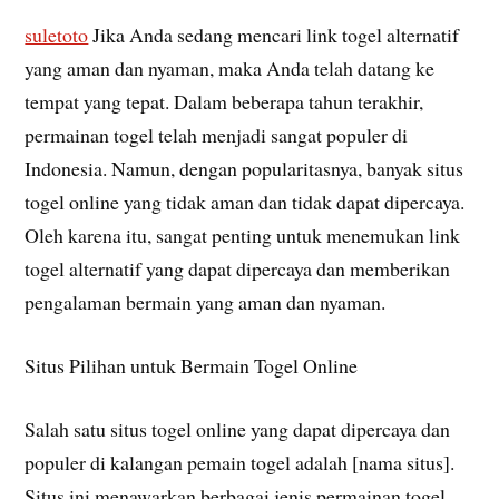
suletoto
Jika Anda sedang mencari link togel alternatif
yang aman dan nyaman, maka Anda telah datang ke
tempat yang tepat. Dalam beberapa tahun terakhir,
permainan togel telah menjadi sangat populer di
Indonesia. Namun, dengan popularitasnya, banyak situs
togel online yang tidak aman dan tidak dapat dipercaya.
Oleh karena itu, sangat penting untuk menemukan link
togel alternatif yang dapat dipercaya dan memberikan
pengalaman bermain yang aman dan nyaman.
Situs Pilihan untuk Bermain Togel Online
Salah satu situs togel online yang dapat dipercaya dan
populer di kalangan pemain togel adalah [nama situs].
Situs ini menawarkan berbagai jenis permainan togel,