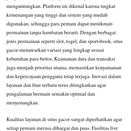
menguntungkan. Platform ini dikenal karena tingkat
kemenangan yang tinggi dan sistem yang mudah
digunakan, sehingga para pemain dapat menikmati
permainan tanpa hambatan berarti. Dengan berbagai
jenis permainan seperti slot, togel, dan sportsbook, situs
gacor menawarkan variasi yang lengkap sesuai
kebutuhan para bettor. Keamanan data dan transaksi
juga menjadi prioritas utama, memastikan kenyamanan
dan kepercayaan pengguna tetap terjaga. Inovasi dalam
layanan dan fitur terbaru terus ditingkatkan agar
pengalaman bermain semakin optimal dan
menyenangkan.
Kualitas layanan di situs gacor sangat diperhatikan agar
setiap pemain merasa dihargai dan puas. Fasilitas live