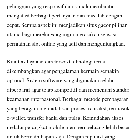
pelanggan yang responsif dan ramah membantu
mengatasi berbagai pertanyaan dan masalah dengan
cepat. Semua aspek ini menjadikan situs gacor pilihan
utama bagi mereka yang ingin merasakan sensasi
permainan slot online yang adil dan menguntungkan.
Kualitas layanan dan inovasi teknologi terus
dikembangkan agar pengalaman bermain semakin
optimal. Sistem software yang digunakan selalu
diperbarui agar tetap kompetitif dan memenuhi standar
keamanan internasional. Berbagai metode pembayaran
yang beragam memudahkan proses transaksi, termasuk
e-wallet, transfer bank, dan pulsa. Kemudahan akses
melalui perangkat mobile memberi peluang lebih besar
untuk bermain kapan saja. Dengan reputasi yang