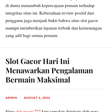
di dunia menambah kepercayaan pemain terhadap
integritas situs ini. Keberadaan review positif dari
pengguna juga menjadi bukti bahwa situs slot gacor
mampu memberikan layanan terbaik dan kemenangan
yang adil bagi semua pemain.
Slot Gacor Hari Ini
Menawarkan Pengalaman
Bermain Maksimal
ADMIN
AUGUST 2, 2026
Situs
slot gacor 777
kini semakin diminati oleh para