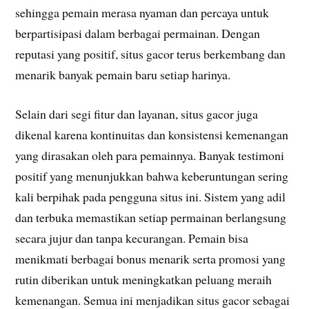
sehingga pemain merasa nyaman dan percaya untuk
berpartisipasi dalam berbagai permainan. Dengan
reputasi yang positif, situs gacor terus berkembang dan
menarik banyak pemain baru setiap harinya.
Selain dari segi fitur dan layanan, situs gacor juga
dikenal karena kontinuitas dan konsistensi kemenangan
yang dirasakan oleh para pemainnya. Banyak testimoni
positif yang menunjukkan bahwa keberuntungan sering
kali berpihak pada pengguna situs ini. Sistem yang adil
dan terbuka memastikan setiap permainan berlangsung
secara jujur dan tanpa kecurangan. Pemain bisa
menikmati berbagai bonus menarik serta promosi yang
rutin diberikan untuk meningkatkan peluang meraih
kemenangan. Semua ini menjadikan situs gacor sebagai