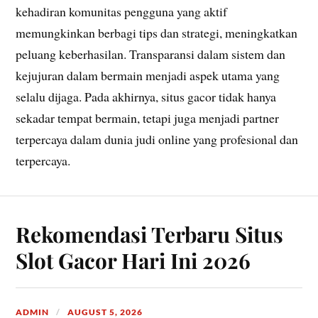
kehadiran komunitas pengguna yang aktif
memungkinkan berbagi tips dan strategi, meningkatkan
peluang keberhasilan. Transparansi dalam sistem dan
kejujuran dalam bermain menjadi aspek utama yang
selalu dijaga. Pada akhirnya, situs gacor tidak hanya
sekadar tempat bermain, tetapi juga menjadi partner
terpercaya dalam dunia judi online yang profesional dan
terpercaya.
Rekomendasi Terbaru Situs
Slot Gacor Hari Ini 2026
ADMIN
AUGUST 5, 2026