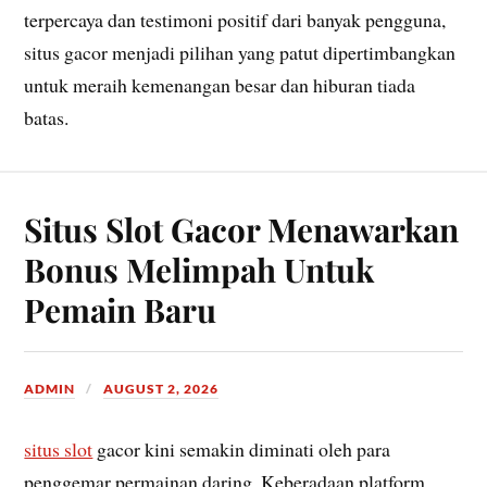
terpercaya dan testimoni positif dari banyak pengguna,
situs gacor menjadi pilihan yang patut dipertimbangkan
untuk meraih kemenangan besar dan hiburan tiada
batas.
Situs Slot Gacor Menawarkan
Bonus Melimpah Untuk
Pemain Baru
ADMIN
AUGUST 2, 2026
situs slot
gacor kini semakin diminati oleh para
penggemar permainan daring. Keberadaan platform