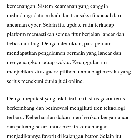
kemenangan. Sistem keamanan yang canggih
melindungi data pribadi dan transaksi finansial dari
ancaman cyber. Selain itu, update rutin terhadap
platform memastikan semua fitur berjalan lancar dan
bebas dari bug. Dengan demikian, para pemain
mendapatkan pengalaman bermain yang lancar dan
menyenangkan setiap waktu. Keunggulan ini
menjadikan situs gacor pilihan utama bagi mereka yang
serius menekuni dunia judi online.
Dengan reputasi yang telah terbukti, situs gacor terus
berkembang dan berinovasi mengikuti tren teknologi
terbaru. Keberhasilan dalam memberikan kenyamanan
dan peluang besar untuk meraih kemenangan
menjadikannya favorit di kalangan bettor. Selain itu,