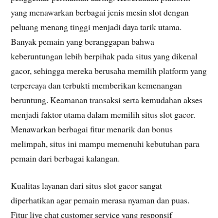
yang menawarkan berbagai jenis mesin slot dengan
peluang menang tinggi menjadi daya tarik utama.
Banyak pemain yang beranggapan bahwa
keberuntungan lebih berpihak pada situs yang dikenal
gacor, sehingga mereka berusaha memilih platform yang
terpercaya dan terbukti memberikan kemenangan
beruntung. Keamanan transaksi serta kemudahan akses
menjadi faktor utama dalam memilih situs slot gacor.
Menawarkan berbagai fitur menarik dan bonus
melimpah, situs ini mampu memenuhi kebutuhan para
pemain dari berbagai kalangan.
Kualitas layanan dari situs slot gacor sangat
diperhatikan agar pemain merasa nyaman dan puas.
Fitur live chat customer service yang responsif