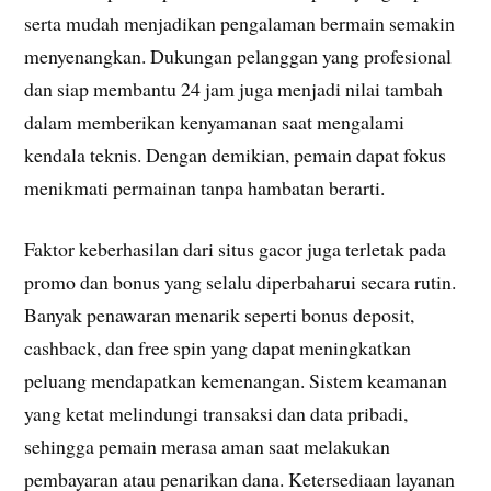
serta mudah menjadikan pengalaman bermain semakin
menyenangkan. Dukungan pelanggan yang profesional
dan siap membantu 24 jam juga menjadi nilai tambah
dalam memberikan kenyamanan saat mengalami
kendala teknis. Dengan demikian, pemain dapat fokus
menikmati permainan tanpa hambatan berarti.
Faktor keberhasilan dari situs gacor juga terletak pada
promo dan bonus yang selalu diperbaharui secara rutin.
Banyak penawaran menarik seperti bonus deposit,
cashback, dan free spin yang dapat meningkatkan
peluang mendapatkan kemenangan. Sistem keamanan
yang ketat melindungi transaksi dan data pribadi,
sehingga pemain merasa aman saat melakukan
pembayaran atau penarikan dana. Ketersediaan layanan