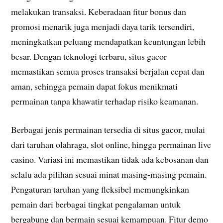
melakukan transaksi. Keberadaan fitur bonus dan
promosi menarik juga menjadi daya tarik tersendiri,
meningkatkan peluang mendapatkan keuntungan lebih
besar. Dengan teknologi terbaru, situs gacor
memastikan semua proses transaksi berjalan cepat dan
aman, sehingga pemain dapat fokus menikmati
permainan tanpa khawatir terhadap risiko keamanan.
Berbagai jenis permainan tersedia di situs gacor, mulai
dari taruhan olahraga, slot online, hingga permainan live
casino. Variasi ini memastikan tidak ada kebosanan dan
selalu ada pilihan sesuai minat masing-masing pemain.
Pengaturan taruhan yang fleksibel memungkinkan
pemain dari berbagai tingkat pengalaman untuk
bergabung dan bermain sesuai kemampuan. Fitur demo